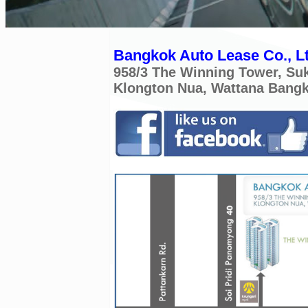
Bangkok Auto Lease Co., Lt
958/3 The Winning Tower, Su
Klongton Nua, Wattana Bang