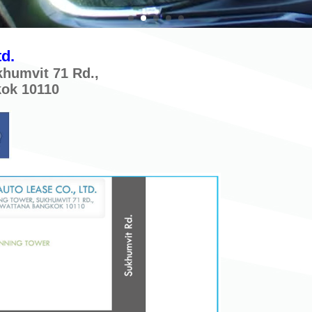
d.
khumvit 71 Rd.,
kok 10110